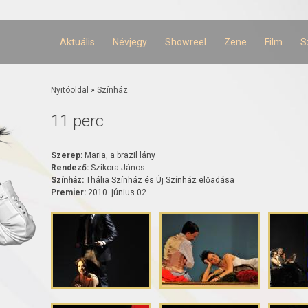
Ugrás a
tartalomra
Aktuális
Névjegy
Showreel
Zene
Film
S
Jelenlegi hely
Nyitóoldal
»
Színház
11 perc
Szerep:
Maria, a brazil lány
Rendező:
Szikora János
Színház:
Thália Színház és Új Színház előadása
Premier:
2010. június 02.