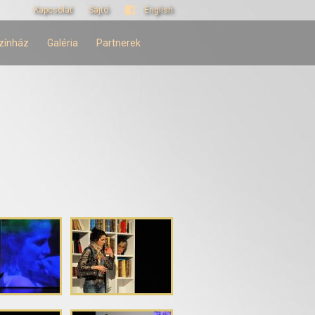
Kapcsolat
Sajtó
English
zínház
Galéria
Partnerek