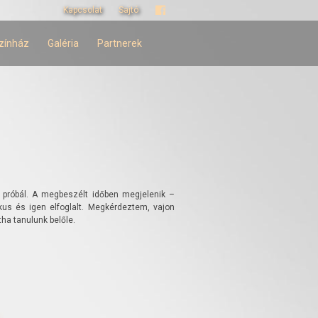
Kapcsolat
Sajtó
zínház
Galéria
Partnerek
 próbál. A megbeszélt időben megjelenik –
us és igen elfoglalt. Megkérdeztem, vajon
tha tanulunk belőle.