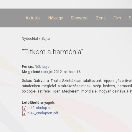
Ugrás a
tartalomra
Aktuális
Névjegy
Showreel
Zene
Film
S
Jelenlegi hely
Nyitóoldal
»
Sajtó
"Titkom a harmónia"
Forrás:
Nők lapja
Megjelenés ideje:
2012. október 16.
Gubás Gabival a Thália Színházban találkozunk, éppen gőzerővel
mindenben megfelel a várakozásaimnak: szép, kedves, harmonik
boldog-e: azt feleli, igen. Megkérem, mondja el, hogyan csinálja. Há
Letölthető anyagok:
nl42_cimlap.pdf
nl42_cimlaptort.pdf