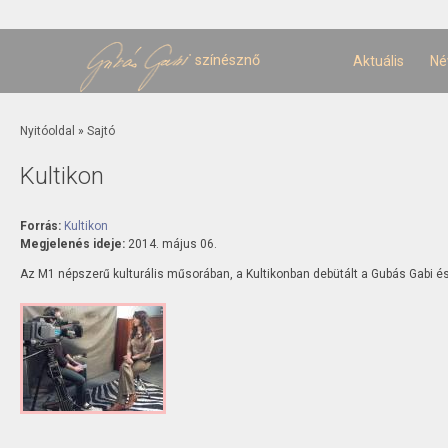
U
t
színésznő
Aktuális
Né
Jelenlegi hely
Nyitóoldal
»
Sajtó
Kultikon
Forrás:
Kultikon
Megjelenés ideje:
2014. május 06.
Az M1 népszerű kulturális műsorában, a Kultikonban debütált a Gubás Gabi é