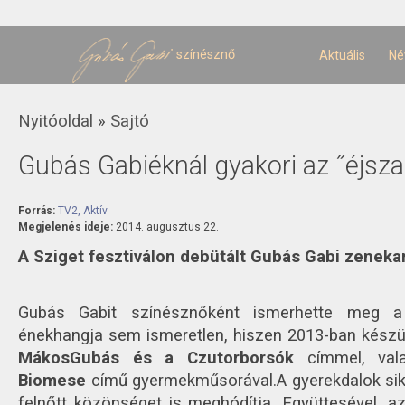
U
t
színésznő
Aktuális
Né
Jelenlegi hely
Nyitóoldal
»
Sajtó
Gubás Gabiéknál gyakori az ˝éjsza
Forrás:
TV2, Aktív
Megjelenés ideje:
2014. augusztus 22.
A Sziget fesztiválon debütált Gubás Gabi zeneka
Gubás Gabit színésznőként ismerhette meg a
énekhangja sem ismeretlen, hiszen 2013-ban készül
MákosGubás és a Czutorborsók
címmel, vala
Biomese
című gyermekműsorával.
A gyerekdalok sik
felnőtt közönséget is meghódítja. Együttesével, a