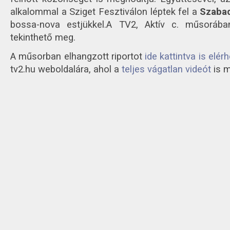
alkalommal a Sziget Fesztiválon léptek fel a
Szabad
bossa-nova estjükkel.
A TV2, Aktív c. műsorába
tekinthető meg.
A műsorban elhangzott riportot
ide kattintva is elér
tv2.hu weboldalára, ahol a
teljes vágatlan videót
is m