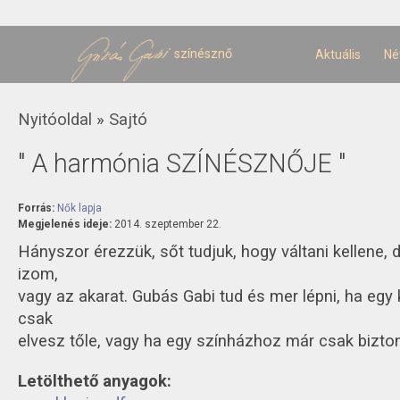
U
t
színésznő
Aktuális
Né
Jelenlegi hely
Nyitóoldal
»
Sajtó
" A harmónia SZÍNÉSZNŐJE "
Forrás:
Nők lapja
Megjelenés ideje:
2014. szeptember 22.
Hányszor érezzük, sőt tudjuk, hogy váltani kellene
izom,
vagy az akarat. Gubás Gabi tud és mer lépni, ha egy
csak
elvesz tőle, vagy ha egy színházhoz már csak biztons
Letölthető anyagok: