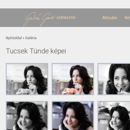
U
t
színésznő
Aktuális
Né
Jelenlegi hely
Nyitóoldal
»
Galéria
Tucsek Tünde képei