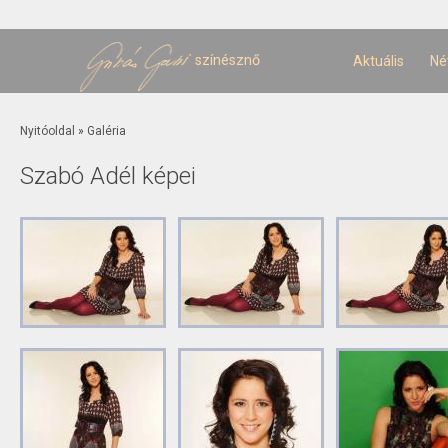
U
t
színésznő
Aktuális
Né
Jelenlegi hely
Nyitóoldal
»
Galéria
Szabó Adél képei