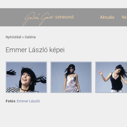
U
t
színésznő
Aktuális
Né
Jelenlegi hely
Nyitóoldal
»
Galéria
Emmer László képei
Fotós:
Emmer László