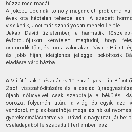
húzza meg magát.
A jóképű Jocinak komoly magánéleti problémái van
évek óta képtelen teherbe esni. A szedett horm
viselkedik, Joci már szabályosan menekül előle.
Jakab Dávid üzletember, a harmadik főszerep
évfordulójukon kénytelen megtudni, hogy fel
undorodik tőle, és most válni akar. Dávid - Bálint ré
és jobb híján, ideiglenes jelleggel beköltözik B
eladásra váró házba.
A Válótársak 1. évadának 10 epizódja során Bálint ő
Zsófi visszahódítására és a család újraegyesítés
újabb nőügyeivel csak szabotálja a békülési kísé
sorozat folyamán kitárul a világ, és egyik laza 
vándorol, míg ex-barátnője megállás nélkül nyomasz
gyerekcsinálási terveivel. Dávid is nagy utat jár be:
családapából felszabadult férfiember lesz.