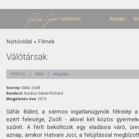
U
t
színésznő
Aktuális
Né
Jelenlegi hely
Nyitóoldal
»
Filmek
Válótársak
PORT.hu
IMDb
Wkipédia
Szerep:
Sáfár Zsófi
Rendező:
Kovács Dániel Richárd
Megjelenés éve:
2015
Sáfár Bálint, a sármos ingatlanügynök félrelép
ezért felesége, Zsófi - akivel két közös gyermeke
szűrét. A férfi beköltözik egy eladásra váró, ür
aznap, amikor Hatvani Joci, a felújítással megbízot