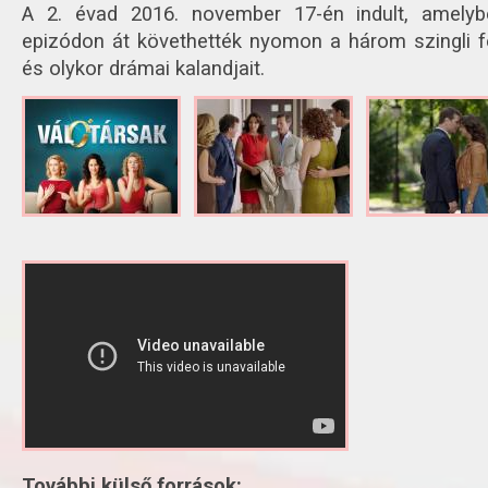
A 2. évad 2016. november 17-én indult, amely
epizódon át követhették nyomon a három szingli fé
és olykor drámai kalandjait.
További külső források: