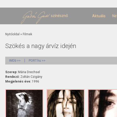
U
t
színésznő
Aktuális
Né
Jelenlegi hely
Nyitóoldal
»
Filmek
Szökés a nagy árvíz idején
IMDb >>
PORT.hu >>
Szerep:
Mária Drechsel
Rendező:
Zoltán Czigány
Megjelenés éve:
1996