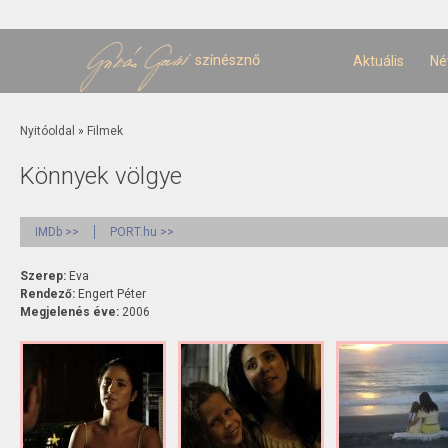
U
t
színésznő
Aktuális
Né
Jelenlegi hely
Nyitóoldal
»
Filmek
Könnyek völgye
IMDb >>
PORT.hu >>
Szerep:
Eva
Rendező:
Engert Péter
Megjelenés éve:
2006