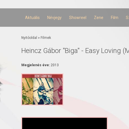
Ugrás a
tartalomra
Aktuális
Névjegy
Showreel
Zene
Film
S
Jelenlegi hely
Nyitóoldal
»
Filmek
Heincz Gábor "Biga" - Easy Loving (
Megjelenés éve:
2013