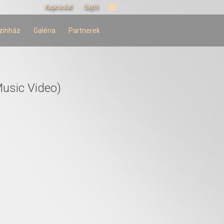
Kapcsolat
Sajtó
zínház
Galéria
Partnerek
Music Video)