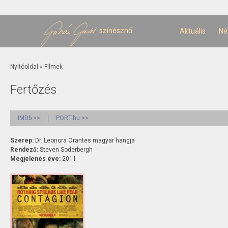
U
t
színésznő
Aktuális
Né
Jelenlegi hely
Nyitóoldal
»
Filmek
Fertőzés
IMDb >>
PORT.hu >>
Szerep:
Dr. Leonora Orantes magyar hangja
Rendező:
Steven Soderbergh
Megjelenés éve:
2011