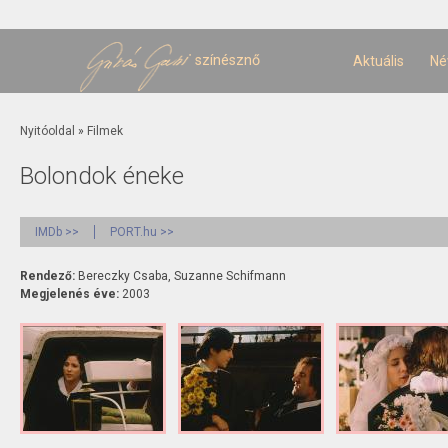
U
t
színésznő
Aktuális
Né
Jelenlegi hely
Nyitóoldal
»
Filmek
Bolondok éneke
IMDb >>
PORT.hu >>
Rendező:
Bereczky Csaba, Suzanne Schifmann
Megjelenés éve:
2003