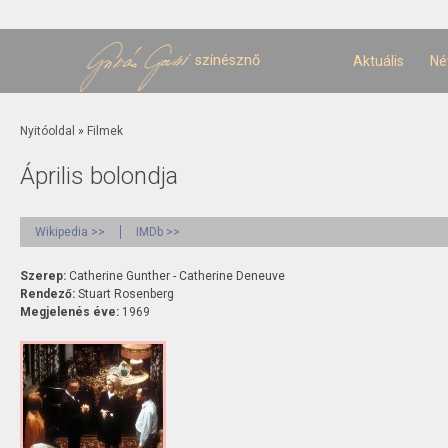
U
t
színésznő
Aktuális
Né
Jelenlegi hely
Nyitóoldal
»
Filmek
Április bolondja
Wikipedia >>
IMDb >>
Szerep:
Catherine Gunther - Catherine Deneuve
Rendező:
Stuart Rosenberg
Megjelenés éve:
1969