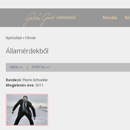
U
t
színésznő
Aktuális
Né
Jelenlegi hely
Nyitóoldal
»
Filmek
Államérdekből
IMDb >>
PORT.hu >>
Rendező:
Pierre Schoeller
Megjelenés éve:
2011