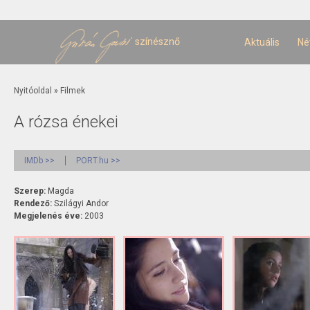
U
t
színésznő
Aktuális
Né
Jelenlegi hely
Nyitóoldal
»
Filmek
A rózsa énekei
IMDb >>
PORT.hu >>
Szerep:
Magda
Rendező:
Szilágyi Andor
Megjelenés éve:
2003