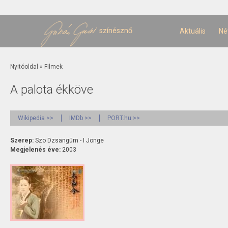
U
t
színésznő
Aktuális
Né
Jelenlegi hely
Nyitóoldal
»
Filmek
A palota ékköve
Wikipedia >>
IMDb >>
PORT.hu >>
Szerep:
Szo Dzsangüm - I Jonge
Megjelenés éve:
2003