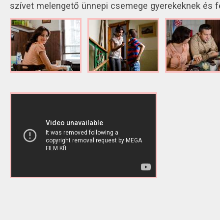
szívet melengető ünnepi csemege gyerekeknek és fe