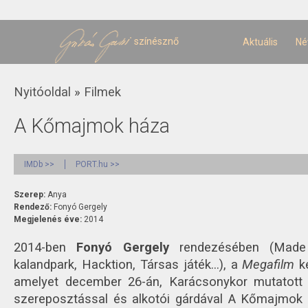
U
t
színésznő
Aktuális
Né
Jelenlegi hely
Nyitóoldal
»
Filmek
A Kőmajmok háza
IMDb >>
PORT.hu >>
Szerep:
Anya
Rendező:
Fonyó Gergely
Megjelenés éve:
2014
2014-ben
Fonyó Gergely
rendezésében (Made 
kalandpark, Hacktion, Társas játék…), a
Megafilm
ké
amelyet december 26-án, Karácsonykor mutatot
szereposztással és alkotói gárdával A Kőmajmok h