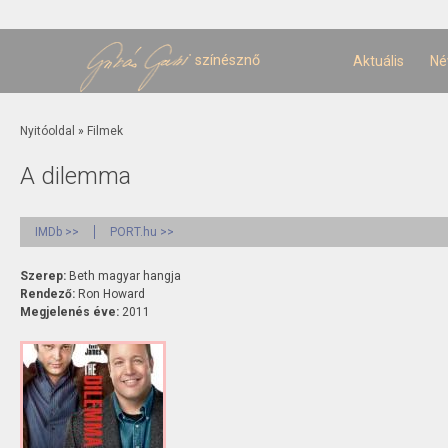
U
t
színésznő
Aktuális
Né
Jelenlegi hely
Nyitóoldal
»
Filmek
A dilemma
IMDb >>
PORT.hu >>
Szerep:
Beth magyar hangja
Rendező:
Ron Howard
Megjelenés éve:
2011