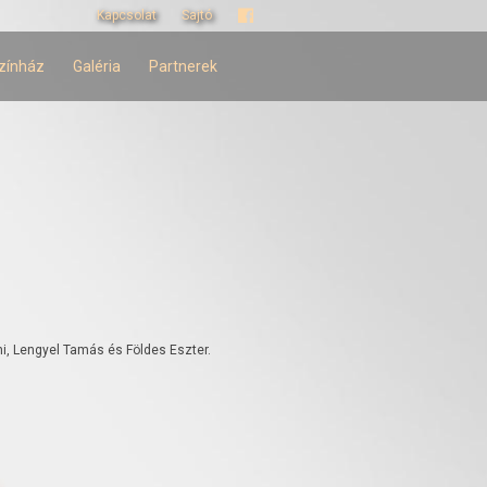
Kapcsolat
Sajtó
zínház
Galéria
Partnerek
ni, Lengyel Tamás és Földes Eszter.