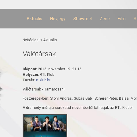
Ugrás a
tartalomra
Aktuális
Névjegy
Showreel
Zene
Film
S
Jelenlegi hely
Nyitóoldal
»
Aktuális
Válótársak
Időpont:
2015. november 19. 21:15
Helyszín:
RTL Klub
Forrás:
rtlklub.hu
Válótársak - Hamarosan!
Főszerepekben: Stohl András, Gubás Gabi, Scherer Péter, Balsai Mó
A dramedy műfajú sorozatot novembertől láthatják az RTL Klubon.