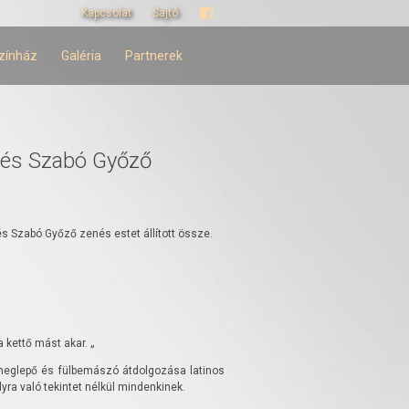
Kapcsolat
Sajtó
zínház
Galéria
Partnerek
i és Szabó Győző
és Szabó Győző zenés estet állított össze.
 kettő mást akar. „
meglepő és fülbemászó átdolgozása latinos
ra való tekintet nélkül mindenkinek.