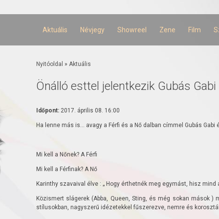
Ugrás a
tartalomra
Aktuális
Névjegy
Showreel
Zene
Film
S
Jelenlegi hely
Nyitóoldal
»
Aktuális
Önálló esttel jelentkezik Gubás Gab
Időpont:
2017. április 08. 16:00
Ha lenne más is... avagy a Férfi és a Nő dalban címmel Gubás Gabi 
Mi kell a Nőnek? A Férfi
Mi kell a Férfinak? A Nő
Karinthy szavaival élve : „ Hogy érthetnék meg egymást, hisz mind a
Közismert slágerek (Abba, Queen, Sting, és még sokan mások ) 
stílusokban, nagyszerű idézetekkel fűszerezve, nemre és korosztály