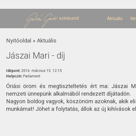
U
t
színésznő
Aktuális
Né
Jelenlegi hely
Nyitóoldal
»
Aktuális
Jászai Mari - díj
Időpont:
2016. március 15. 12:15
Helyszín:
Parlament
Óriási öröm és megtiszteltetés ért ma: Jászai Ma
nemzeti ünnepünk alkalmából rendezett díjátadón.
Nagyon boldog vagyok, köszönöm azoknak, akik elis
munkámat! Jöhet a folytatás, állok az új kihívások e